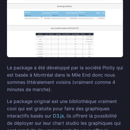
Le package a été développé par la société Plotly qui
est basée à Montréal dans le Mile End donc nous
sommes littéralement voisins (vraiment comme 4
minutes de marche).
Le package original est une bibliothèque vraiment
cool qui est gratuite pour faire des graphiques
interactifs basés sur
D3.js
, ils offrent la possibilité
de déployer sur leur chart studio les graphiques qui