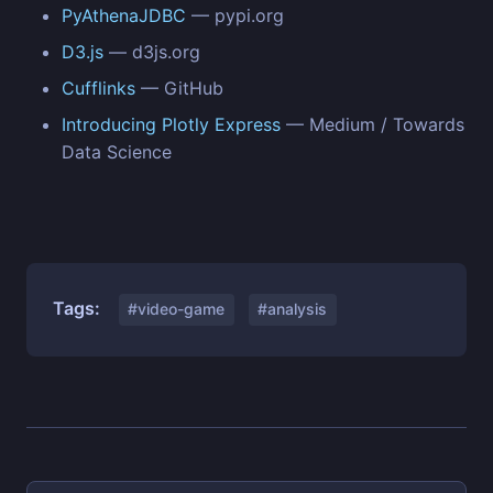
PyAthenaJDBC
— pypi.org
D3.js
— d3js.org
Cufflinks
— GitHub
Introducing Plotly Express
— Medium / Towards
Data Science
Tags:
#video-game
#analysis