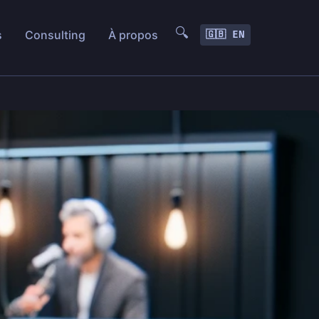
🔍
s
Consulting
À propos
🇬🇧 EN