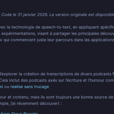
e Code le 31 janvier 2026. La version originale est disponib
avec la technologie de speech-to-text, en appliquant spéci
s expérimentations, visant à partager les principales découv
ux qui commencent juste leur parcours dans les application
’explorer la création de transcriptions de divers podcasts f
Cela inclut des podcasts axés sur l’écriture et l’humour c
mi
ou
realise sans trucage
mour et contenu, mais ils sont toujours une bonne source 
mple, j’ai récemment découvert :
s from Steve Brusate