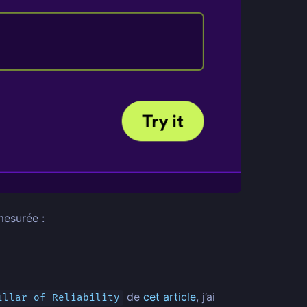
mesurée :
de
cet article
, j’ai
illar of Reliability