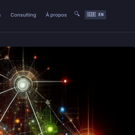
🔍
s
Consulting
À propos
🇬🇧 EN